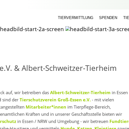
TIERVERMITTLUNG
SPENDEN
TI
e.V. & Albert-Schweitzer-Tierheim
ck auf, wir betreiben das
Albert-Schweitzer-Tierheim
in Essen
d sind der
Tierschutzverein Groß-Essen e.V.
- mit vielen
tangestellten
Mitarbeiter*innen
im Tierpflege-Bereich,
enamtlichen Kräften und in unserer Geschäftsstelle bieten wir
erschutz
in Essen / NRW und Umgebung - wir betreuen
Fundtier
abe-Haustiere und vermitteln
Hunde
,
Katzen
,
Kleintiere
sowi