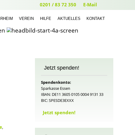
0201 / 83 72 350
E-Mail
ERHEIM
VEREIN
HILFE
AKTUELLES
KONTAKT
Jetzt spenden!
Spendenkonto:
Sparkasse Essen
IBAN: DE11 3605 0105 0004 9131 33
BIC: SPESDE3EXXX
Jetzt spenden!
e
,
e