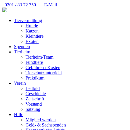
0201 / 83 72 350
E-Mail
Tiervermittlung
Hunde
Katzen
Kleintiere
Exoten
Spenden
Tierheim
Tierheim-Team
Fundtiere
Gebühren / Kosten
Tierschutzunterricht
Praktikum
Verein
Leitbild
Geschichte
Zeitschrift
Vorstand
Satzung
Hilfe
Mitglied werden
Geld- & Sachspenden