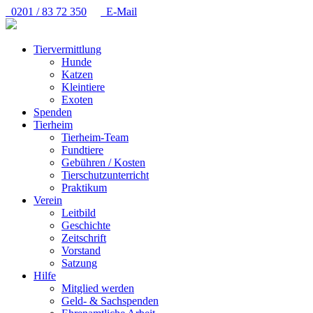
0201 / 83 72 350
E-Mail
Tiervermittlung
Hunde
Katzen
Kleintiere
Exoten
Spenden
Tierheim
Tierheim-Team
Fundtiere
Gebühren / Kosten
Tierschutzunterricht
Praktikum
Verein
Leitbild
Geschichte
Zeitschrift
Vorstand
Satzung
Hilfe
Mitglied werden
Geld- & Sachspenden